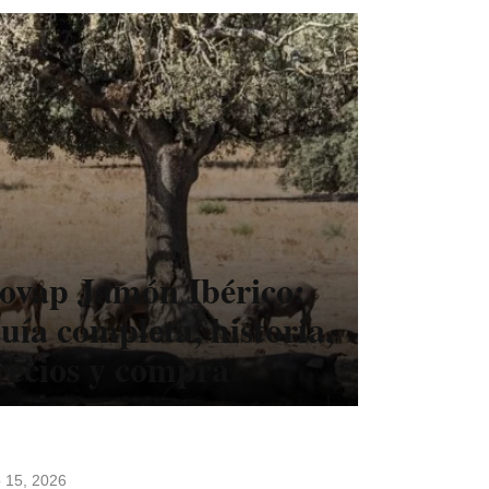
ovap Jamón Ibérico:
uía completa, historia,
recios y compra
io 15, 2026