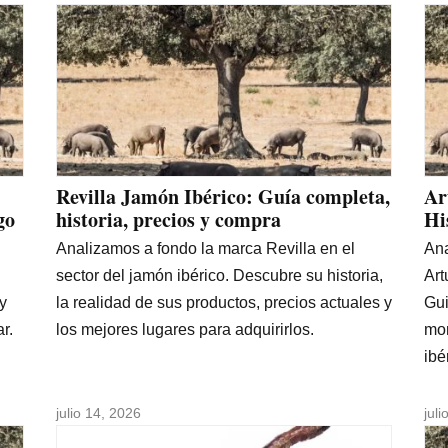
Revilla Jamón Ibérico: Guía completa,
Ar
go
historia, precios y compra
Hi
Analizamos a fondo la marca Revilla en el
Ana
sector del jamón ibérico. Descubre su historia,
Art
y
la realidad de sus productos, precios actuales y
Gui
r.
los mejores lugares para adquirirlos.
mon
ibé
julio 14, 2026
jul