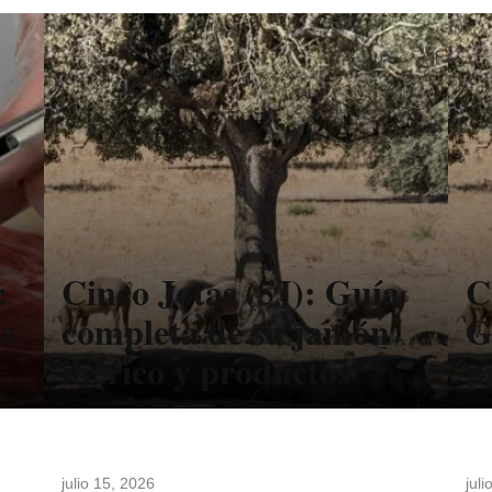
:
Cinco Jotas (5J): Guía
C
s
completa de su jamón
G
ibérico y productos
p
julio 15, 2026
jul