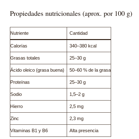
Propiedades nutricionales (aprox. por 100 g)
Nutriente
Cantidad
Calorías
340–380 kcal
Grasas totales
25–30 g
Ácido oleico (grasa buena)
50–60 % de la grasa
Proteínas
25–30 g
Sodio
1,5–2 g
Hierro
2,5 mg
Zinc
2,3 mg
Vitaminas B1 y B6
Alta presencia