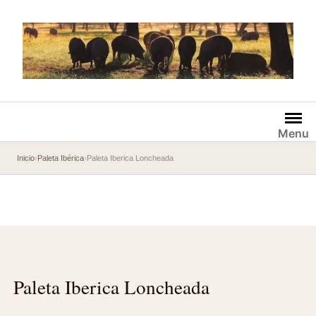
Saltar
al
contenido
Menu
Inicio
›
Paleta Ibérica
›
Paleta Iberica Loncheada
Paleta Iberica Loncheada