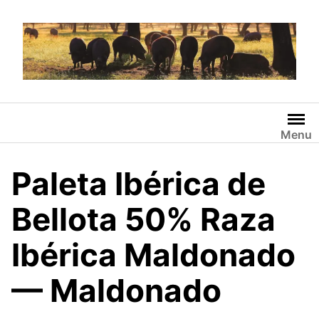
Saltar
al
contenido
Menu
Paleta Ibérica de
Bellota 50% Raza
Ibérica Maldonado
— Maldonado