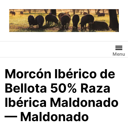
Saltar
al
contenido
Menu
Morcón Ibérico de
Bellota 50% Raza
Ibérica Maldonado
— Maldonado