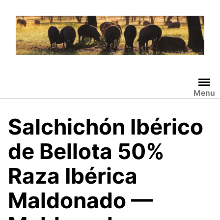
Saltar
al
contenido
Menu
Salchichón Ibérico
de Bellota 50%
Raza Ibérica
Maldonado —