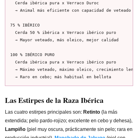
  Cerda ibérica pura x Verraco Duroc

  → Animal más eficiente con capacidad de veteado

75 % IBÉRICO

  Cerda 50 % ibérica x Verraco ibérico puro

  → Mayor veteado, más oleico, mejor calidad

100 % IBÉRICO PURO

  Cerda ibérica pura x Verraco ibérico puro

  → Máximo veteado, máximo oleico, crecimiento lento
Las Estirpes de la Raza Ibérica
Las cuatro estirpes principales son:
Retinto
(la más
extendida; pelo pardo-rojizo; excelente en cebo y dehesa),
Lampiño
(piel muy oscura, prácticamente sin pelo; rara en
producción industrial),
Manchado de Jabugo
(piel con