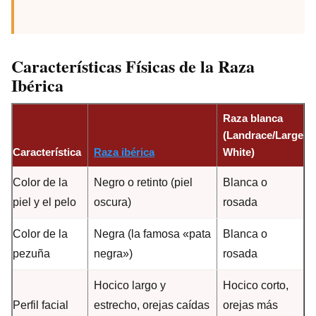
Características Físicas de la
Raza
Ibérica
Raza blanca
(Landrace/Large
Característica
Raza ibérica
White)
Color de la
Negro o retinto (piel
Blanca o
piel y el pelo
oscura)
rosada
Color de la
Negra (la famosa «pata
Blanca o
pezuña
negra»)
rosada
Hocico largo y
Hocico corto,
Perfil facial
estrecho, orejas caídas
orejas más