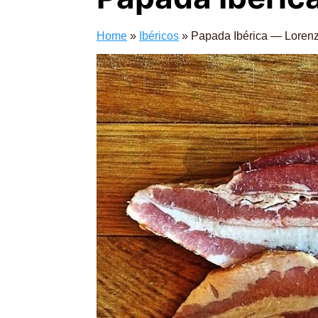
Home
»
Ibéricos
»
Papada Ibérica — Loren