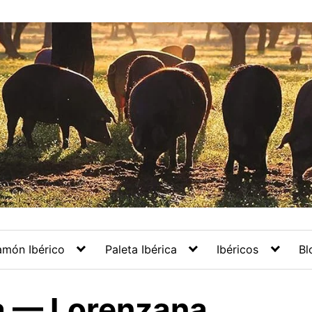
amón Ibérico
Paleta Ibérica
Ibéricos
Bl
a — Lorenzana