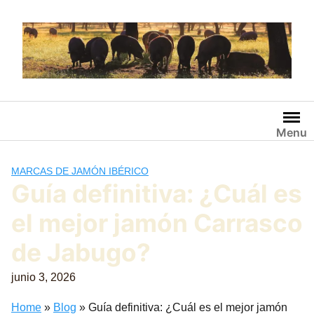
Saltar
al
contenido
Menu
MARCAS DE JAMÓN IBÉRICO
Guía definitiva: ¿Cuál es
el mejor jamón Carrasco
de Jabugo?
junio 3, 2026
Home
»
Blog
»
Guía definitiva: ¿Cuál es el mejor jamón