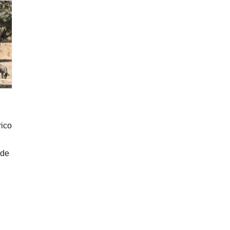
rico
nde