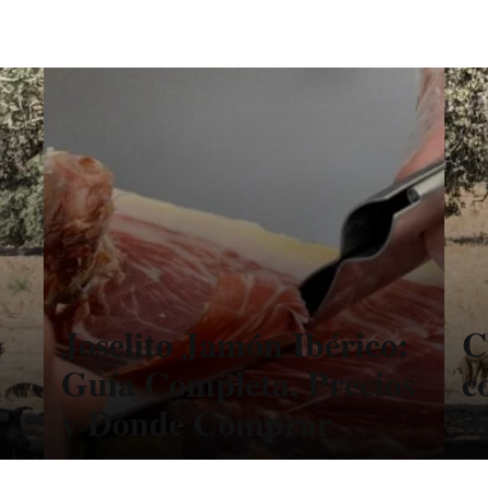
Joselito Jamón Ibérico:
C
Guía Completa, Precios
c
y Dónde Comprar
i