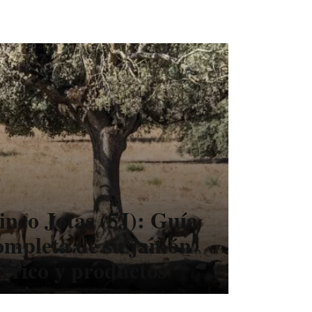
inco Jotas (5J): Guía
ompleta de su jamón
bérico y productos