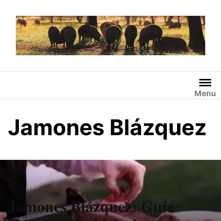
Saltar
al
contenido
Menu
Jamones Blázquez
Jamones Blázquez: Guía