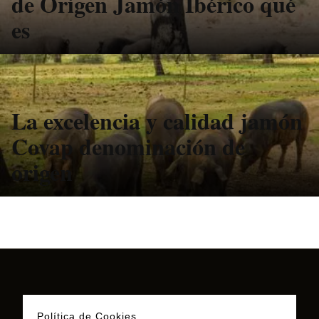
de Origen Jamón Ibérico qué
es
La excelencia y calidad jamón
Covap denominación de
origen
Política de Cookies