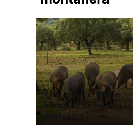
¿Qué come el cerdo
ibérico de bellota en la
montanera?