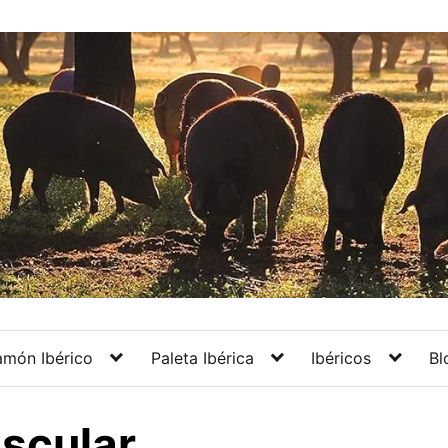
amón Ibérico
Paleta Ibérica
Ibéricos
Bl
ascular