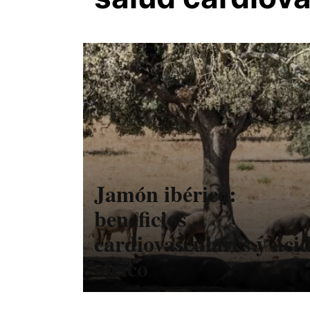
Jamón ibérico:
beneficios
cardiovasculares y áci
oleico