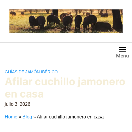
Saltar
al
contenido
Menu
GUÍAS DE JAMÓN IBÉRICO
Afilar cuchillo jamonero
en casa
julio 3, 2026
Home
»
Blog
»
Afilar cuchillo jamonero en casa