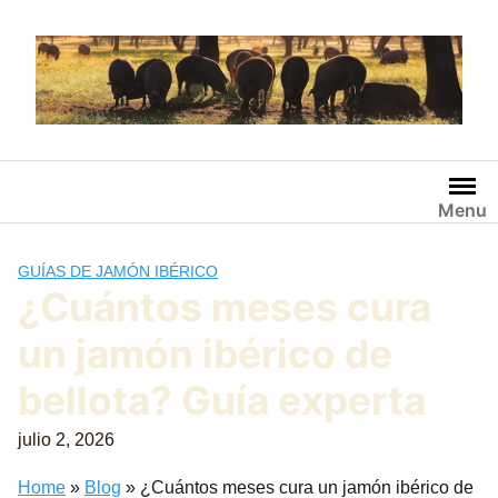
Saltar
al
contenido
Menu
GUÍAS DE JAMÓN IBÉRICO
¿Cuántos meses cura
un jamón ibérico de
bellota? Guía experta
julio 2, 2026
Home
»
Blog
»
¿Cuántos meses cura un jamón ibérico de