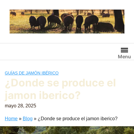
Saltar
al
contenido
Menu
GUÍAS DE JAMÓN IBÉRICO
¿Donde se produce el
jamon iberico?
mayo 28, 2025
Home
»
Blog
»
¿Donde se produce el jamon iberico?