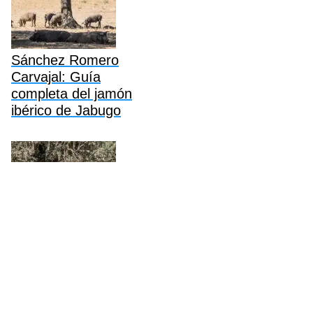
Sánchez Romero
Carvajal: Guía
completa del jamón
ibérico de Jabugo
Revilla Jamón Ibérico:
Guía completa,
historia, precios y
compra