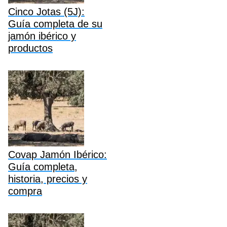
Cinco Jotas (5J):
Guía completa de su
jamón ibérico y
productos
Covap Jamón Ibérico:
Guía completa,
historia, precios y
compra