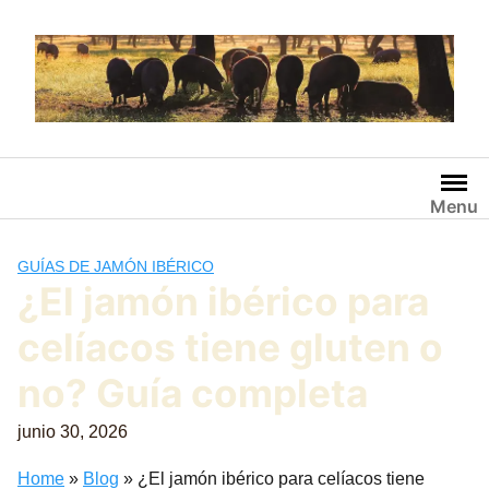
Saltar
al
contenido
Menu
GUÍAS DE JAMÓN IBÉRICO
¿El jamón ibérico para
celíacos tiene gluten o
no? Guía completa
junio 30, 2026
Home
»
Blog
»
¿El jamón ibérico para celíacos tiene