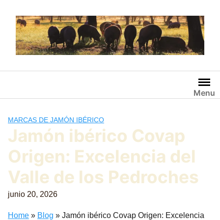
Saltar
al
contenido
Menu
MARCAS DE JAMÓN IBÉRICO
Jamón ibérico Covap
Origen: Excelencia del
Valle de los Pedroches
junio 20, 2026
Home
»
Blog
»
Jamón ibérico Covap Origen: Excelencia