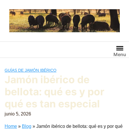
Saltar
al
contenido
Menu
GUÍAS DE JAMÓN IBÉRICO
Jamón ibérico de
bellota: qué es y por
qué es tan especial
junio 5, 2026
Home
»
Blog
»
Jamón ibérico de bellota: qué es y por qué