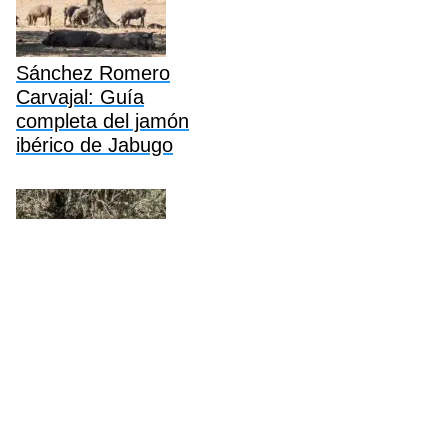
Sánchez Romero
Carvajal: Guía
completa del jamón
ibérico de Jabugo
Revilla Jamón Ibérico:
Guía completa,
historia, precios y
compra