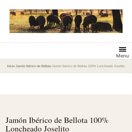
Saltar
al
contenido
Menu
Inicio
›
Jamón Ibérico de Bellota
›
Jamón Ibérico de Bellota 100% Loncheado Joselito
Jamón Ibérico de Bellota 100%
Loncheado Joselito