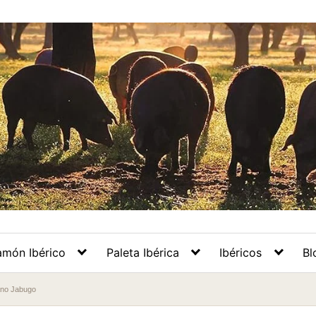
amón Ibérico
Paleta Ibérica
Ibéricos
Bl
ano Jabugo