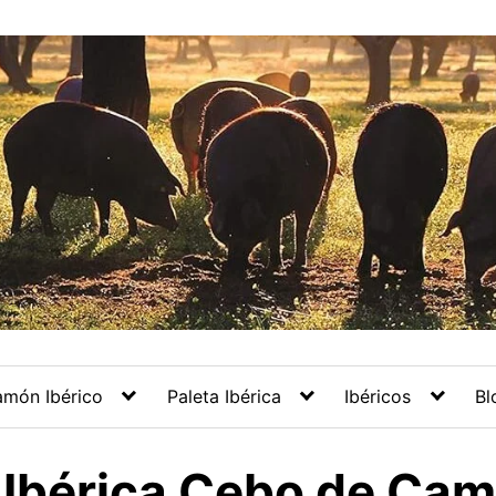
amón Ibérico
Paleta Ibérica
Ibéricos
Bl
 Ibérica Cebo de Ca