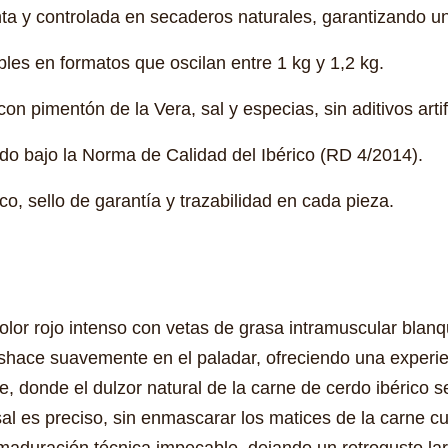
ta y controlada en secaderos naturales, garantizando un
les en formatos que oscilan entre 1 kg y 1,2 kg.
on pimentón de la Vera, sal y especias, sin aditivos artif
ado bajo la Norma de Calidad del Ibérico (RD 4/2014).
co, sello de garantía y trazabilidad en cada pieza.
color rojo intenso con vetas de grasa intramuscular blan
deshace suavemente en el paladar, ofreciendo una experie
e, donde el dulzor natural de la carne de cerdo ibérico
al es preciso, sin enmascarar los matices de la carne 
 maduración técnica impecable, dejando un retrogusto lar