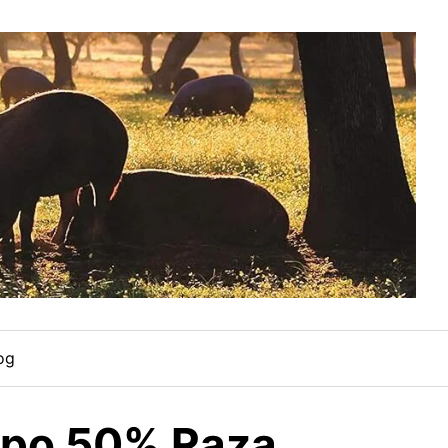
og
mpo 50% Raza