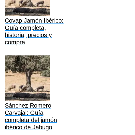
Covap Jamón Ibérico:
Guía completa,
historia, precios y
compra
Sánchez Romero
Carvajal: Guía
completa del jamón
ibérico de Jabugo