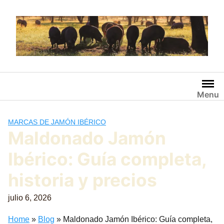
Saltar
al
contenido
Menu
MARCAS DE JAMÓN IBÉRICO
Maldonado Jamón
Ibérico: Guía completa,
historia y precios
julio 6, 2026
Home
»
Blog
»
Maldonado Jamón Ibérico: Guía completa,