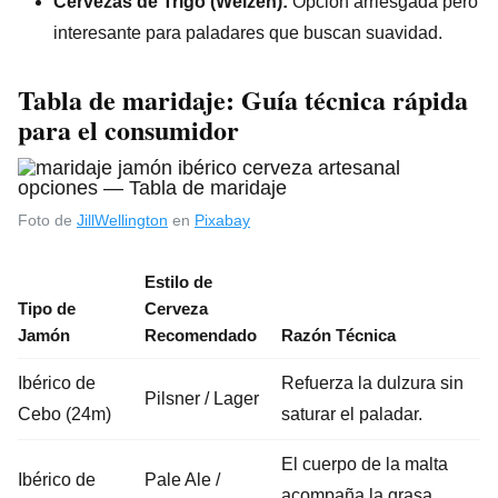
Cervezas de Trigo (Weizen):
Opción arriesgada pero
interesante para paladares que buscan suavidad.
Tabla de maridaje: Guía técnica rápida
para el consumidor
Foto de
JillWellington
en
Pixabay
Estilo de
Tipo de
Cerveza
Jamón
Recomendado
Razón Técnica
Ibérico de
Refuerza la dulzura sin
Pilsner / Lager
Cebo (24m)
saturar el paladar.
El cuerpo de la malta
Ibérico de
Pale Ale /
acompaña la grasa