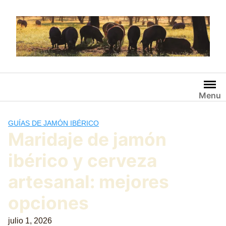
Saltar
al
contenido
Menu
GUÍAS DE JAMÓN IBÉRICO
Maridaje de jamón
ibérico y cerveza
artesanal: mejores
opciones
julio 1, 2026