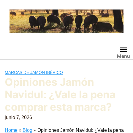
Saltar
al
contenido
Menu
MARCAS DE JAMÓN IBÉRICO
Opiniones Jamón
Navidul: ¿Vale la pena
comprar esta marca?
junio 7, 2026
Home
»
Blog
»
Opiniones Jamón Navidul: ¿Vale la pena