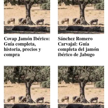
Covap Jamón Ibérico:
Sánchez Romero
Guía completa,
Carvajal: Guía
historia, precios y
completa del jamón
compra
ibérico de Jabugo