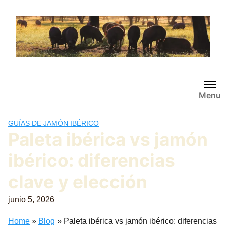
Saltar
al
contenido
Menu
GUÍAS DE JAMÓN IBÉRICO
Paleta ibérica vs jamón
ibérico: diferencias
clave y elección
junio 5, 2026
Home
»
Blog
»
Paleta ibérica vs jamón ibérico: diferencias