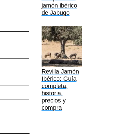
jamón ibérico
de Jabugo
Revilla Jamón
Ibérico: Guía
completa,
historia,
precios y
compra