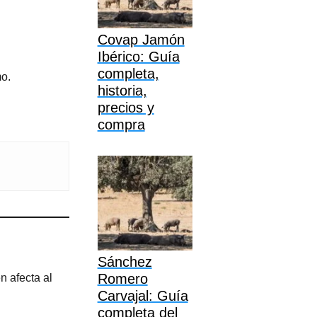
Covap Jamón
Ibérico: Guía
completa,
mo.
historia,
precios y
compra
Sánchez
Romero
n afecta al
Carvajal: Guía
completa del