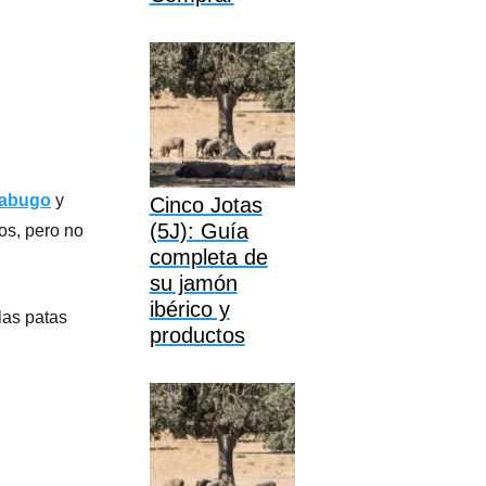
Jabugo
y
Cinco Jotas
(5J): Guía
os, pero no
completa de
su jamón
ibérico y
las patas
productos