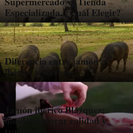
Supermercado vs Tienda
Especializada, ¿Cuál Elegir?
Diferencia entre jamón
ibérico y serrano
Jamón ibérico Blázquez:
dónde comprar calidad y
tradición