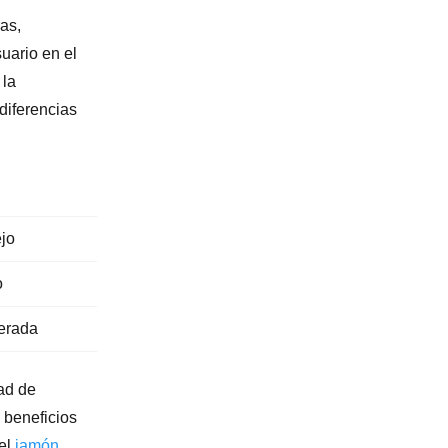
ras,
uario en el
 la
diferencias
ejo
o
erada
ad de
 beneficios
 el
jamón