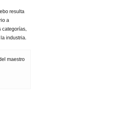
ebo resulta
io a
 categorías,
a industria.
 del maestro