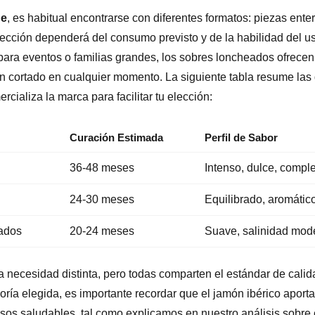
ne
, es habitual encontrarse con diferentes formatos: piezas ente
ección dependerá del consumo previsto y de la habilidad del us
 para eventos o familias grandes, los sobres loncheados ofrecen
n cortado en cualquier momento. La siguiente tabla resume las 
cializa la marca para facilitar tu elección:
Curación Estimada
Perfil de Sabor
36-48 meses
Intenso, dulce, compl
24-30 meses
Equilibrado, aromátic
ados
20-24 meses
Suave, salinidad mod
necesidad distinta, pero todas comparten el estándar de calid
ía elegida, es importante recordar que el jamón ibérico aporta
rasos saludables, tal como explicamos en nuestro análisis sobre