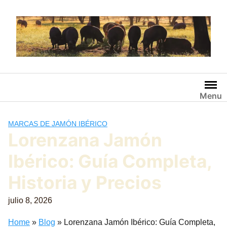
Saltar
al
contenido
Menu
MARCAS DE JAMÓN IBÉRICO
Lorenzana Jamón
Ibérico: Guía Completa,
Historia y Precios
julio 8, 2026
Home
»
Blog
»
Lorenzana Jamón Ibérico: Guía Completa,