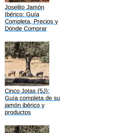
Joselito Jamón
Ibérico: Guía
Completa, Precios y
Dónde Comprar
Cinco Jotas (5J):
Guía completa de su
jamón ibérico y
productos