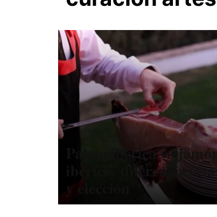
Paleta ibérica vs jamó
ibérico: diferencias cla
y elección