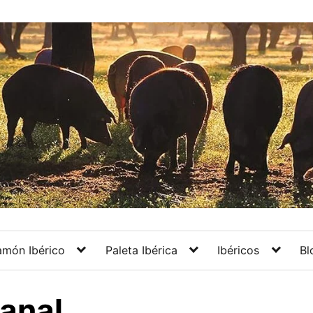
amón Ibérico
Paleta Ibérica
Ibéricos
Bl
sanal