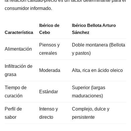
la relación calidad-precio es un factor determinante para el
consumidor informado.
Ibérico de
Ibérico Bellota Arturo
Característica
Cebo
Sánchez
Piensos y
Doble montanera (Bellota
Alimentación
cereales
y pastos)
Infiltración de
Moderada
Alta, rica en ácido oleico
grasa
Tiempo de
Superior (largas
Estándar
curación
maduraciones)
Perfil de
Intenso y
Complejo, dulce y
sabor
directo
persistente