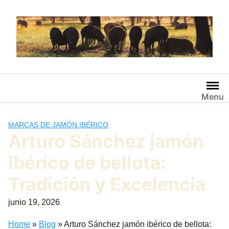
Saltar
al
contenido
Menu
MARCAS DE JAMÓN IBÉRICO
Arturo Sánchez jamón
ibérico de bellota:
Tradición y Excelencia
junio 19, 2026
Home
»
Blog
»
Arturo Sánchez jamón ibérico de bellota: