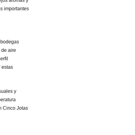
ejos aromas y
ás importantes
s bodegas
 de aire
rfil
 estas
suales y
peratura
n Cinco Jotas