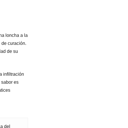
na loncha a la
 de curación.
dad de su
 infiltración
l sabor es
atices
la del