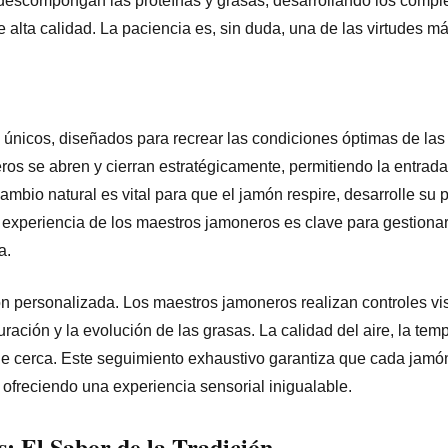
descompongan las proteínas y grasas, desarrollando los compl
 alta calidad. La paciencia es, sin duda, una de las virtudes m
únicos, diseñados para recrear las condiciones óptimas de la
ros se abren y cierran estratégicamente, permitiendo la entrada
ambio natural es vital para que el jamón respire, desarrolle su pe
 experiencia de los maestros jamoneros es clave para gestionar
a.
n personalizada. Los maestros jamoneros realizan controles vi
uración y la evolución de las grasas. La calidad del aire, la tem
e cerca. Este seguimiento exhaustivo garantiza que cada jamó
ofreciendo una experiencia sensorial inigualable.
s: El Sabor de la Tradición