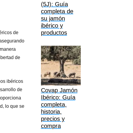
(5J): Guía
completa de
su jamón
ibérico y
productos
éricos de
 asegurando
e manera
ibertad de
dos ibéricos
sarrollo de
Covap Jamón
Ibérico: Guía
roporciona
completa,
d, lo que se
historia,
precios y
compra