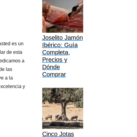
Joselito Jamón
usted es un
Ibérico: Guía
Completa,
lar de esta
Precios y
dedicamos a
Dónde
de las
Comprar
ye a la
excelencia y
Cinco Jotas