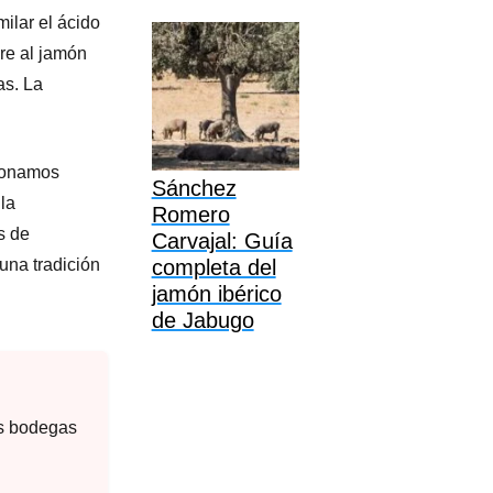
ilar el ácido
ere al jamón
as. La
cionamos
Sánchez
la
Romero
s de
Carvajal: Guía
completa del
una tradición
jamón ibérico
de Jabugo
es bodegas