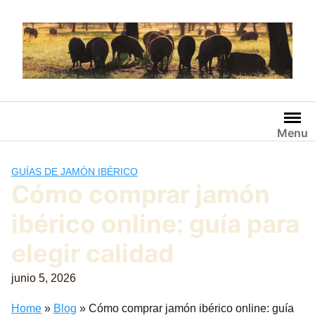
Saltar
al
contenido
Menu
GUÍAS DE JAMÓN IBÉRICO
Cómo comprar jamón
ibérico online: guía para
elegir calidad
junio 5, 2026
Home
»
Blog
»
Cómo comprar jamón ibérico online: guía