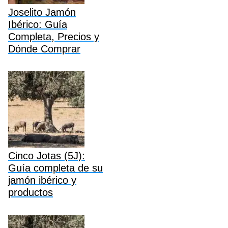
Joselito Jamón
Ibérico: Guía
Completa, Precios y
Dónde Comprar
Cinco Jotas (5J):
Guía completa de su
jamón ibérico y
productos