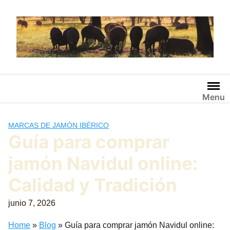
Saltar
al
contenido
Menu
MARCAS DE JAMÓN IBÉRICO
Guía para comprar
jamón Navidul online:
Calidad y Tradición
junio 7, 2026
Home
»
Blog
»
Guía para comprar jamón Navidul online: