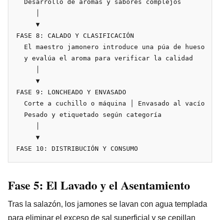
  Desarrollo de aromas y sabores complejos

     │

     ▼

FASE 8: CALADO Y CLASIFICACIÓN

  El maestro jamonero introduce una púa de hueso

  y evalúa el aroma para verificar la calidad

     │

     ▼

FASE 9: LONCHEADO Y ENVASADO

  Corte a cuchillo o máquina │ Envasado al vacío

  Pesado y etiquetado según categoría

     │

     ▼

Fase 5: El Lavado y el Asentamiento
Tras la salazón, los jamones se lavan con agua templada
para eliminar el exceso de sal superficial y se cepillan