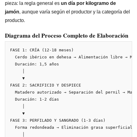
pieza: la regla general es
un día por kilogramo de
jamón
, aunque varía según el productor y la categoría del
producto.
Diagrama del Proceso Completo de Elaboración
FASE 1: CRÍA (12-18 meses)

  Cerdo ibérico en dehesa → Alimentación libre → Mon
  Duración: 1,5 años

     │

     ▼

FASE 2: SACRIFICIO Y DESPIECE

  Matadero autorizado → Separación del pernil → Marc
  Duración: 1-2 días

     │

     ▼

FASE 3: PERFILADO Y SANGRADO (1-3 días)

  Forma redondeada → Eliminación grasa superficial →
     │
