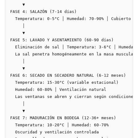
     ▼

FASE 4: SALAZÓN (7-14 días)

  Temperatura: 0-5°C │ Humedad: 70-90% │ Cubierto de
     │

     ▼

FASE 5: LAVADO Y ASENTAMIENTO (60-90 días)

  Eliminación de sal │ Temperatura: 3-6°C │ Humedad:
  La sal penetra homogéneamente en la masa muscular

     │

     ▼

FASE 6: SECADO EN SECADERO NATURAL (6-12 meses)

  Temperatura: 15-30°C (variable estacional)

  Humedad: 60-80% │ Ventilación natural

  Las ventanas se abren y cierran según condiciones

     │

     ▼

FASE 7: MADURACIÓN EN BODEGA (12-36+ meses)

  Temperatura: 10-20°C │ Humedad: 60-70%

  Oscuridad y ventilación controlada
