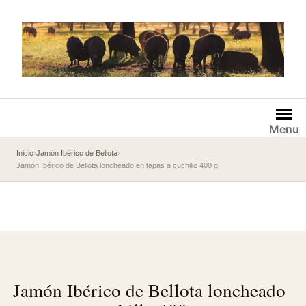
Saltar
al
contenido
Menu
Inicio
›
Jamón Ibérico de Bellota
›
Jamón Ibérico de Bellota loncheado en tapas a cuchillo 400 g
Jamón Ibérico de Bellota loncheado