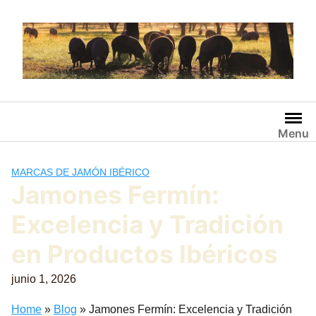
Saltar
al
contenido
Menu
MARCAS DE JAMÓN IBÉRICO
Jamones Fermín:
Excelencia y Tradición
en Productos Ibéricos
junio 1, 2026
Home
»
Blog
»
Jamones Fermín: Excelencia y Tradición