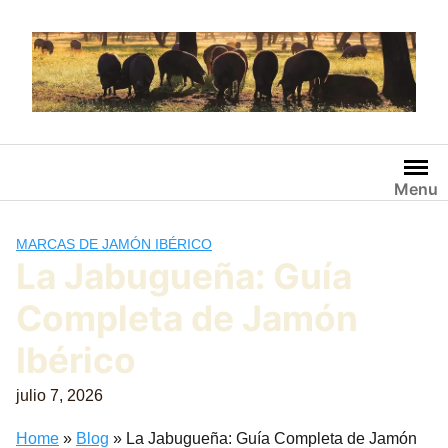
Saltar
al
contenido
Menu
MARCAS DE JAMÓN IBÉRICO
La Jabugueña: Guía
Completa de Jamón
Ibérico
julio 7, 2026
Home
»
Blog
»
La Jabugueña: Guía Completa de Jamón