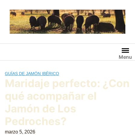
Saltar
al
contenido
Menu
GUÍAS DE JAMÓN IBÉRICO
Maridaje perfecto: ¿Con
qué acompañar el
Jamón de Los
Pedroches?
marzo 5, 2026