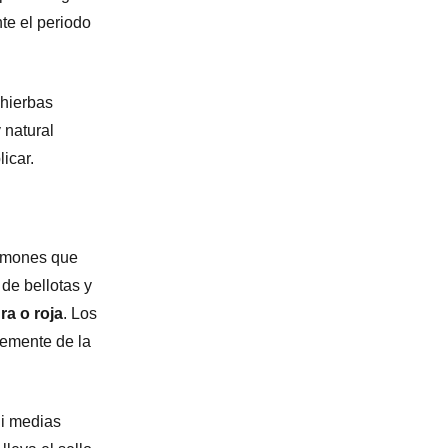
te el periodo
 hierbas
 natural
icar.
jamones que
de bellotas y
ra o roja
. Los
temente de la
ni medias