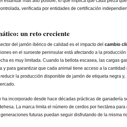
el estándar más alto posible, lo que implica que cada pieza que 
ontrolada, verificada por entidades de certificación independie
ático: un reto creciente
ctor del jamón ibérico de calidad es el impacto del
cambio cl
ciones en el suroeste peninsular está afectando a la producción 
echa es muy limitada. Cuando la bellota escasea, las cargas g
a y para garantizar que cada animal tiene acceso a la cantidad
 reducir la producción disponible de jamón de etiqueta negra y,
mercado.
 y ha incorporado desde hace décadas prácticas de ganadería s
dehesa. La marca limita el número de cerdos por hectárea para 
 generaciones futuras puedan seguir disfrutando de la misma ri