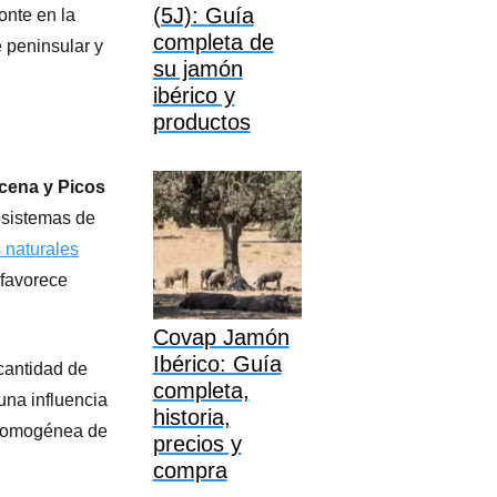
(5J): Guía
onte en la
completa de
e peninsular y
su jamón
ibérico y
productos
acena y Picos
osistemas de
 naturales
 favorece
Covap Jamón
Ibérico: Guía
 cantidad de
completa,
 una influencia
historia,
n homogénea de
precios y
compra