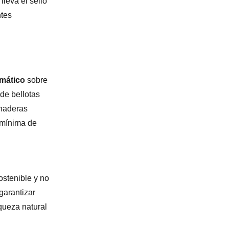
lleva el sello
ntes
imático
sobre
de bellotas
anaderas
 mínima de
ostenible y no
garantizar
queza natural