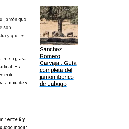
del jamón que
ue son
xtra y que es
Sánchez
Romero
a en su grasa
Carvajal: Guía
adical. Es
completa del
vemente
jamón ibérico
ura ambiente y
de Jabugo
mir entre
6 y
 puede ingerir