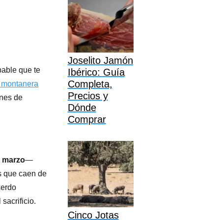
Joselito Jamón
bable que te
Ibérico: Guía
Completa,
a montanera
Precios y
ones de
Dónde
Comprar
o marzo
—
as que caen de
cerdo
sacrificio.
Cinco Jotas