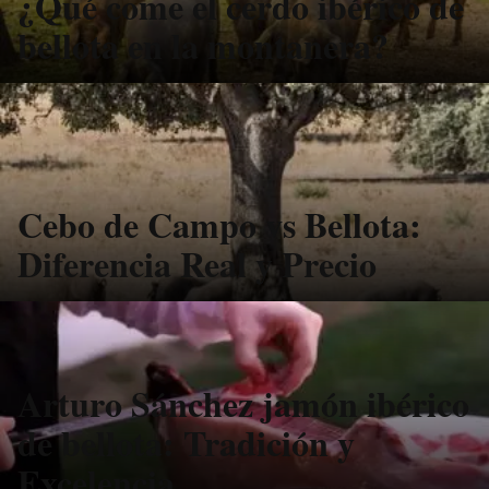
¿Qué come el cerdo ibérico de
bellota en la montanera?
Cebo de Campo vs Bellota:
Diferencia Real y Precio
Arturo Sánchez jamón ibérico
de bellota: Tradición y
Excelencia