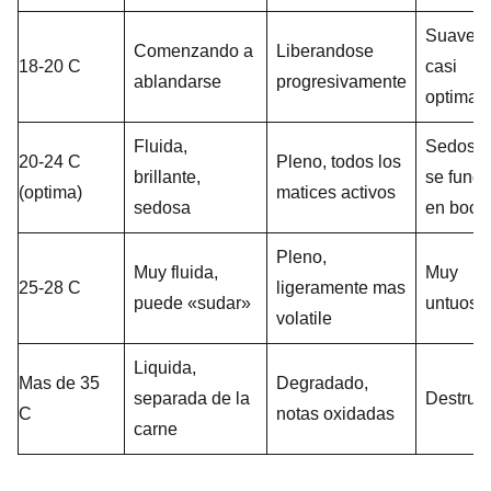
Suave,
Comenzando a
Liberandose
18-20 C
casi
ablandarse
progresivamente
optima
Fluida,
Sedosa,
20-24 C
Pleno, todos los
brillante,
se fund
(optima)
matices activos
sedosa
en boca
Pleno,
Muy fluida,
Muy
25-28 C
ligeramente mas
puede «sudar»
untuosa
volatile
Liquida,
Mas de 35
Degradado,
separada de la
Destrui
C
notas oxidadas
carne