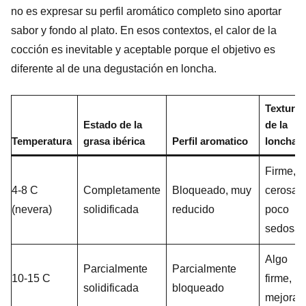
no es expresar su perfil aromático completo sino aportar
sabor y fondo al plato. En esos contextos, el calor de la
cocción es inevitable y aceptable porque el objetivo es
diferente al de una degustación en loncha.
Textura
Estado de la
de la
Temperatura
grasa ibérica
Perfil aromatico
loncha
Firme,
4-8 C
Completamente
Bloqueado, muy
cerosa,
(nevera)
solidificada
reducido
poco
sedosa
Algo
Parcialmente
Parcialmente
10-15 C
firme,
solidificada
bloqueado
mejorab