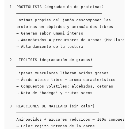
1. PROTEÓLISIS (degradación de proteínas)

   ─────────────────────────────────────

   Enzimas propias del jamón descomponen las

   proteínas en péptidos y aminoácidos libres

   → Generan sabor umami intenso

   → Aminoácidos = precursores de aromas (Maillard)

   → Ablandamiento de la textura

2. LIPOLISIS (degradación de grasas)

   ─────────────────────────────────

   Lipasas musculares liberan ácidos grasos

   → Ácido oleico libre = aroma característico

   → Compuestos volátiles: aldehídos, cetonas

   → Nota de "bodega" y frutos secos

3. REACCIONES DE MAILLARD (sin calor)

   ────────────────────────────────────

   Aminoácidos + azúcares reducidos → 100s compuesto
   → Color rojizo intenso de la carne
