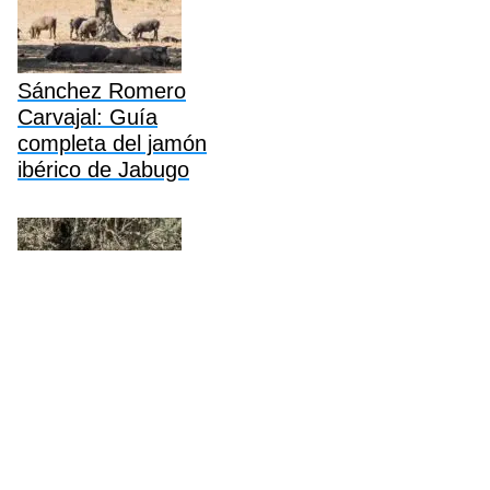
Sánchez Romero
Carvajal: Guía
completa del jamón
ibérico de Jabugo
Revilla Jamón Ibérico:
Guía completa,
historia, precios y
compra