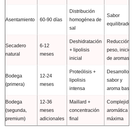
Distribución
Sabor
Asentamiento
60-90 días
homogénea de
equilibrado
sal
Deshidratación
Reducción d
Secadero
6-12
+ lipolisis
peso, inicio
natural
meses
inicial
de aromas
Proteólisis +
Desarrollo d
Bodega
12-24
lipolisis
sabor y
(primera)
meses
intensa
aroma base
Bodega
12-36
Maillard +
Complejidad
(segunda,
meses
concentración
aromática
premium)
adicionales
final
máxima