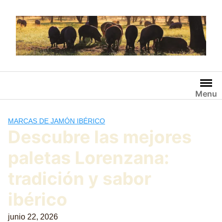
Saltar
al
contenido
Menu
MARCAS DE JAMÓN IBÉRICO
Descubre las mejores
paletas Lorenzana:
tradición y sabor
ibérico
junio 22, 2026