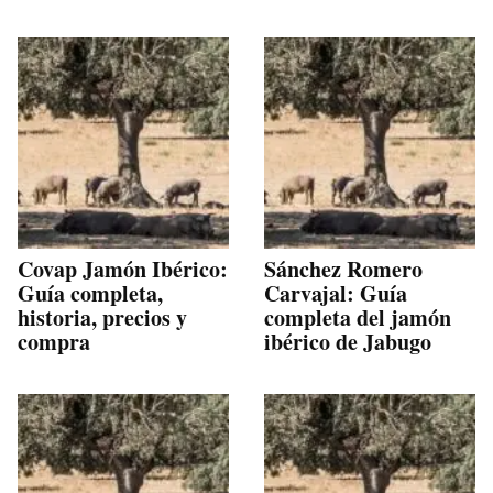
Covap Jamón Ibérico:
Sánchez Romero
Guía completa,
Carvajal: Guía
historia, precios y
completa del jamón
compra
ibérico de Jabugo