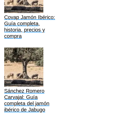
Covap Jamón Ibérico:
Guía completa,
historia, precios y
compra
Sánchez Romero
Carvajal: Guía
completa del jamón
ibérico de Jabugo