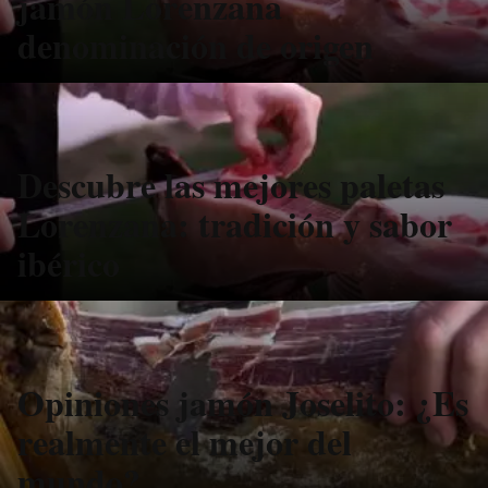
jamón Lorenzana
denominación de origen
Descubre las mejores paletas
Lorenzana: tradición y sabor
ibérico
Opiniones jamón Joselito: ¿Es
realmente el mejor del
mundo?