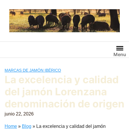
Saltar
al
contenido
Menu
MARCAS DE JAMÓN IBÉRICO
La excelencia y calidad
del jamón Lorenzana
denominación de origen
junio 22, 2026
Home
»
Blog
»
La excelencia y calidad del jamón