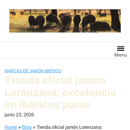
Saltar
al
contenido
Menu
MARCAS DE JAMÓN IBÉRICO
Tienda oficial jamón
Lorenzana: excelencia
en ibéricos puros
junio 23, 2026
Home
»
Blog
»
Tienda oficial jamón Lorenzana: